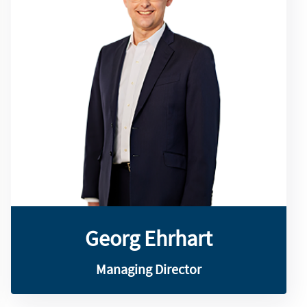
spezialisiert.
berät und sich auf Treasury-Revision
Unternehmen im Treasury-Management
1992 ist er bei SLG tätig, wo er
bei einer englischen Großbank. Seit
1992 in der Unternehmensfinanzierung
Georg Ehrhart arbeitete von 1988 bis
Georg Ehrhart
Georg Ehrhart
Managing Director