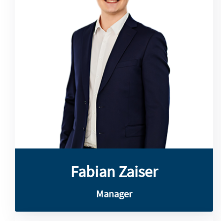
Systemauswahl und -implementierung.
Management, Treasury-Carve-out sowie
in Liquiditätsplanung, Projekt-
Neustadt und hat spezielle Kenntnisse
Business Consultancy an der FH Wiener
Bereich Treasury tätig. Er studierte
Fabian Zaiser ist seit 2020 bei SLG im
Fabian Zaiser
Fabian Zaiser
Manager