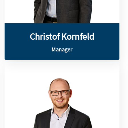
Christof Kornfeld
Christof Kornfeld
Manager
umfangreiche Treasury-Kenntnisse mit.
ist er bei SLG tätig und bringt
und internationale Wirtschaft. Seit 2009