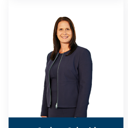
Kenntnisse gesammelt.
umfassende Treasury-Erfahrungen und
durch ihre langjährige Tätigkeit
Wirtschaftsuniversität Wien und hat
studierte Wirtschaftspädagogik an der
Gudrun Schmid ist seit 1999 bei SLG. Sie
Gudrun Schmid