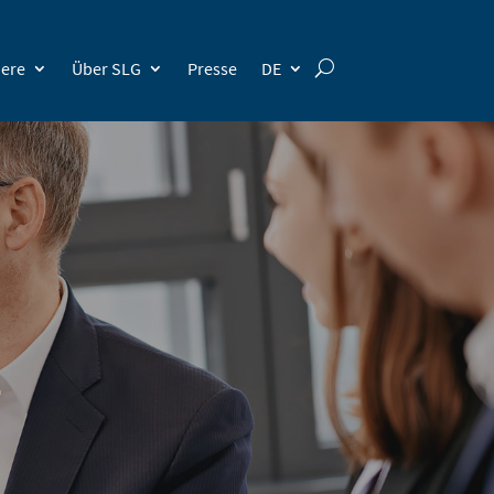
iere
Über SLG
Presse
DE
G