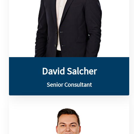
Seit 2020 ist er bei SLG und verfügt über
und Quantitative Finance an der FH BFI.
Management an der Harvard University
David Salcher studierte Financial
David Salcher
David Salcher
Senior Consultant