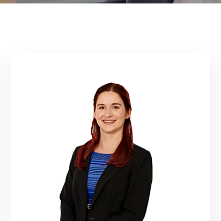
umfangreiche Treasury-Kenntnisse.
beschäftigt und verfügt über
Steuerberatung ist sie seit 2018 bei SLG
Nach einer dreijährigen Tätigkeit in der
Wien Betriebswirtschaftslehre studiert.
Christina Roysky hat an der Universität