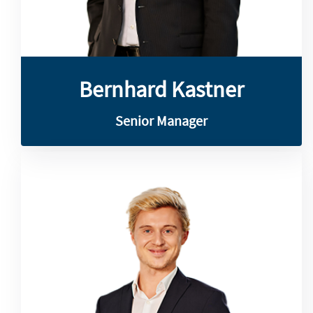
Bernhard Kastner
Bernhard Kastner
Senior Manager
Asset-Management.
Fachkenntnisse in Cash-, Risiko- und