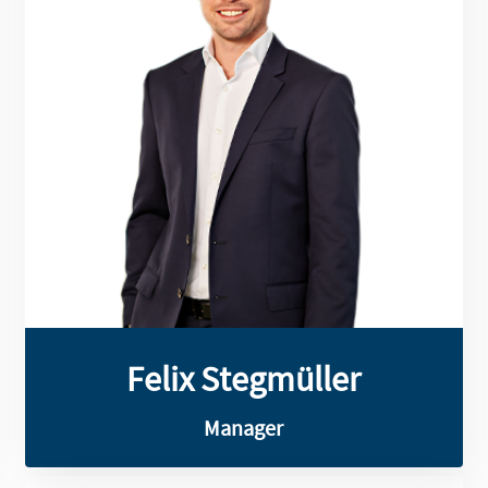
und mit Treasury-Systemen gesammelt.
Managements, des Zahlungsverkehrs
Erfahrungen in Bereichen des Cash-
tätig und verfügt über umfangreiche
Felix Stegmüller ist seit 2017 bei SLG
Felix Stegmüller
Felix Stegmüller
Manager