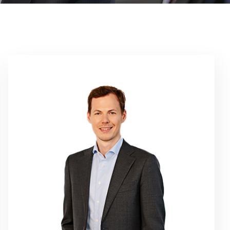
verschiedenen Treasury-Bereichen.
über umfassende Erfahrung in
Wirtschaftsuniversität Wien. Er verfügt
studierte er Volkswirtschaftslehre an der
tätig. Nach zwei Jahren Berufserfahrung
Christof Kornfeld ist seit 2016 bei SLG