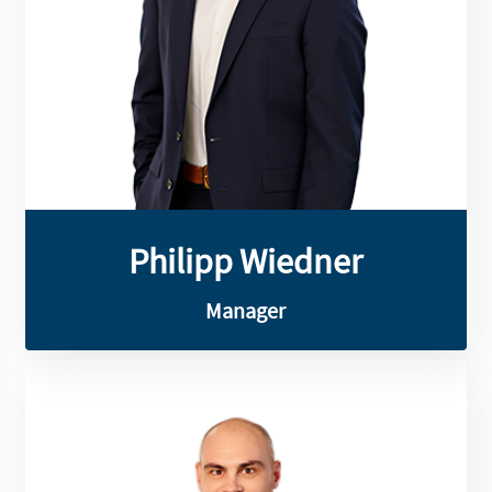
Hintergrund in Wirtschaftsberatung
als Manager tätig. Mit einem
Philipp Wiedner ist seit 2021 bei SLG &
Philipp Wiedner
Philipp Wiedner
Manager