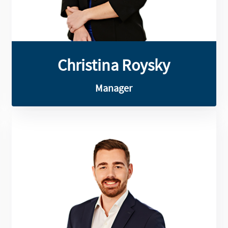
Christina Roysky
Christina Roysky
Manager
und Berichtswesen.
Fragestellungen im Cash-Management
Systemauswahlen sowie bei
(Transformations-)Projekten und
insbesondere bei SAP-
unterstützt er Unternehmen