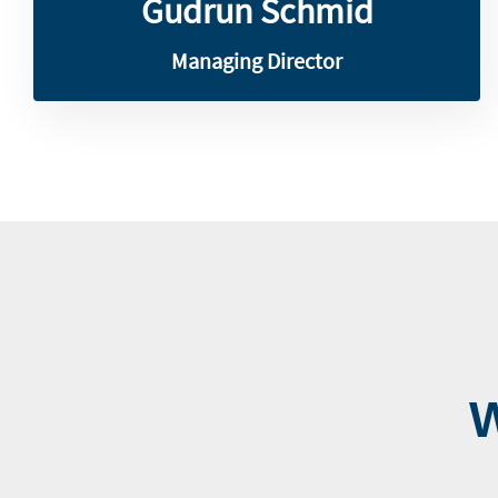
Gudrun Schmid
Managing Director
W