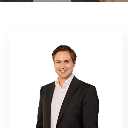
Finanzinstrumente.
und Bewertung derivativer
Risiko-Management sowie die Analyse
Beratung in Corporate Finance und
tätig. Seine Aufgaben umfassen die
im Bereich Marktrisiko-Management
Bernhard Kastner ist seit 2008 bei SLG