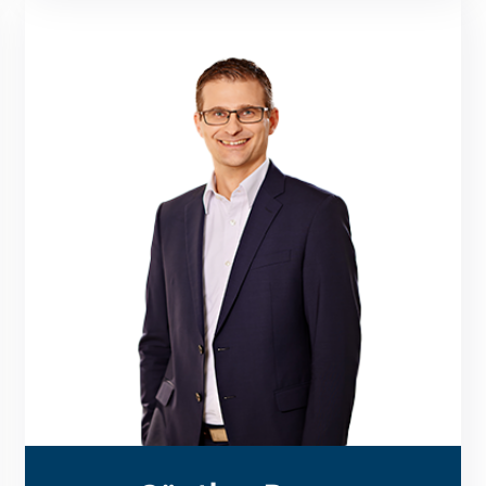
Finanzinstrumenten.
Analyse und Bewertung von derivativen
Management und ist spezialisiert auf die
Corporate Finance und Risiko-
Unternehmen in den Bereichen
tätig. Er berät renommierte
Günther Bauer ist seit 2005 bei SLG
Günther Bauer